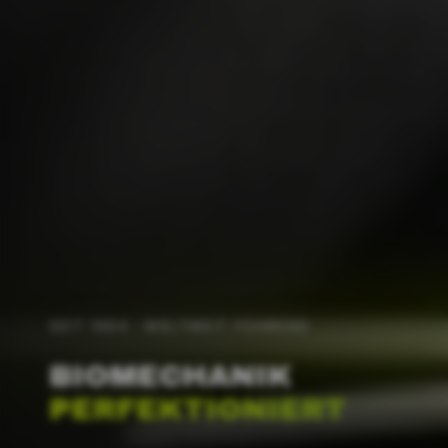
SEIT 1994 · WELTWEIT FÜHREND
BIOMECHANIK
PERFEKTIONIERT