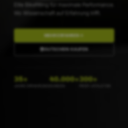
Elite Bikefitting für maximale Performance.
Wo Wissenschaft auf Erfahrung trifft.
MEHR ERFAHREN
GUTSCHEIN KAUFEN
35+
40.000+
300+
JAHRE ERFAHRUNG
KUNDEN
PROFI-ATHLETEN